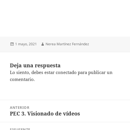
Publicado
Autor
1 mayo, 2021
Nerea Martínez Fernández
el
Deja una respuesta
Lo siento, debes estar
conectado
para publicar un
comentario.
Navegación
ANTERIOR
de
PEC 3. Visionado de vídeos
Entrada
entradas
anterior:
SIGUIENTE