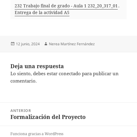
232 Trabajo final de grado - Aula 1 232_20_317_01
.
Entrega de la actividad A5
Publicado
Autor
12 junio, 2024
Nerea Martínez Fernández
el
Deja una respuesta
Lo siento, debes estar
conectado
para publicar un
comentario.
Navegación
ANTERIOR
de
Formalización del Proyecto
Entrada
entradas
anterior:
Funciona gracias a WordPress